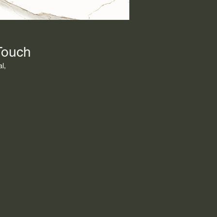
 Touch
l,