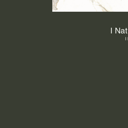
I Na
I