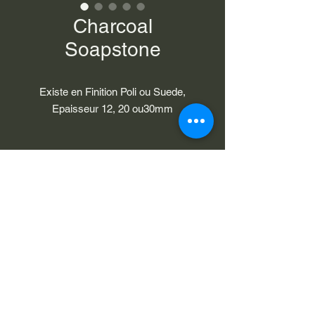
Charcoal
Soapstone
Existe en Finition Poli ou Suede,
Epaisseur 12, 20 ou30mm
Dimension des tranche 3250 x 1590
mm
GROUPE 4
Nous contacter
contact@marbrerie-couderc.fr
Mentions légales